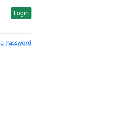
Login
ro Password